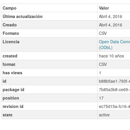
Campo
Valor
Última actualización
Abril 4, 2016
Creado
Abril 4, 2016
Formato
CSV
Licencia
Open Data Comm
(ODbL)
created
hace 10 años
format
CSV
has views
1
id
b88b5ae1-793f-
package id
7b85a3b8-ce69-
position
17
revision id
ec75d15a-fc16-
state
active