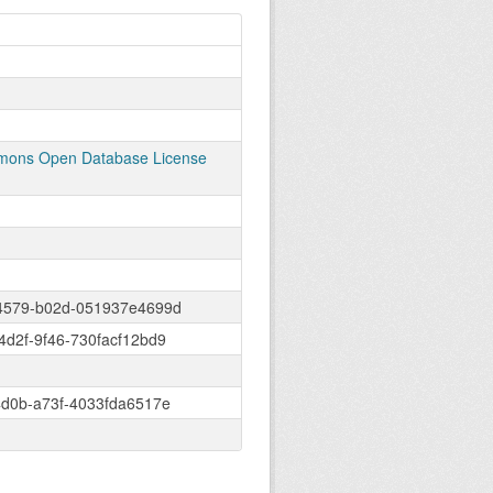
ons Open Database License
4579-b02d-051937e4699d
4d2f-9f46-730facf12bd9
4d0b-a73f-4033fda6517e