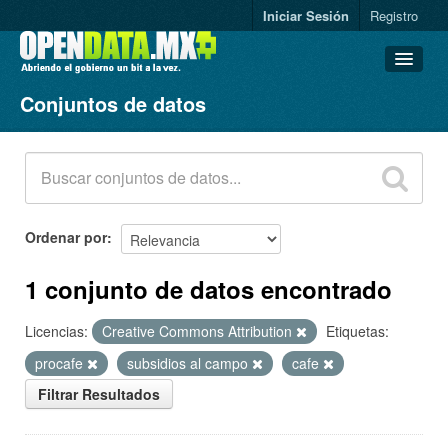
Iniciar Sesión
Registro
Conjuntos de datos
Conjuntos de datos
Organizaciones
Grupos
Acerca de
Ordenar por
1 conjunto de datos encontrado
Licencias:
Creative Commons Attribution
Etiquetas:
procafe
subsidios al campo
cafe
Filtrar Resultados