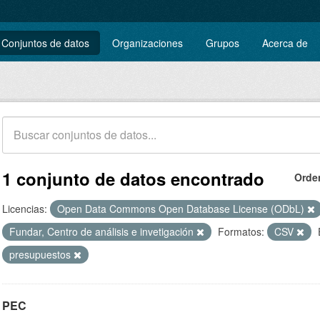
Conjuntos de datos
Organizaciones
Grupos
Acerca de
1 conjunto de datos encontrado
Orde
Licencias:
Open Data Commons Open Database License (ODbL)
Fundar, Centro de análisis e invetigación
Formatos:
CSV
presupuestos
PEC