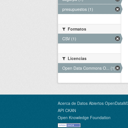
presupuestos (1)
Formatos
CSV (1)
Licencias
Open Data Commons O... (1)
Acerca de Datos Abiertos OpenDataM
API CKAN
Open Knowledge Foundation