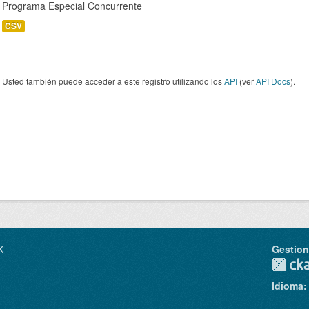
Programa Especial Concurrente
CSV
Usted también puede acceder a este registro utilizando los
API
(ver
API Docs
).
X
Gestio
Idioma