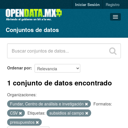
Iniciar Sesión
Registro
Conjuntos de datos
Conjuntos de datos
Organizaciones
Grupos
Acerca de
Ordenar por
1 conjunto de datos encontrado
Organizaciones:
Fundar, Centro de análisis e invetigación
Formatos:
CSV
Etiquetas:
subsidios al campo
presupuestos