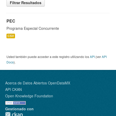
Filtrar Resultados
PEC
Programa Especial Concurrente
CSV
Usted también puede acceder a este registro utilizando los
API
(ver
API
Docs
).
Acerca de Datos Abiertos OpenDataMX
API CKAN
Open Knowledge Foundation
Gestionado con