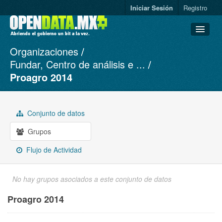
Iniciar Sesión
Registro
Organizaciones
Conjuntos de datos
Fundar, Centro de análisis e ...
Organizaciones
Proagro 2014
Grupos
Acerca de
Conjunto de datos
Grupos
Flujo de Actividad
No hay grupos asociados a este conjunto de datos
Proagro 2014