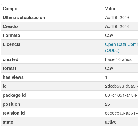
Campo
Valor
Última actualización
Abril 6, 2016
Creado
Abril 6, 2016
Formato
CSV
Licencia
Open Data Comm
(ODbL)
created
hace 10 años
format
CSV
has views
1
id
2dccb583-d5a5-
package id
807e1851-a134-
position
25
revision id
c35ecba9-a361-
state
active