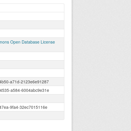
ons Open Database License
4b50-a71d-2123e6e91287
4535-a584-6004abc9e31e
47ea-9fa4-32ec7015116e