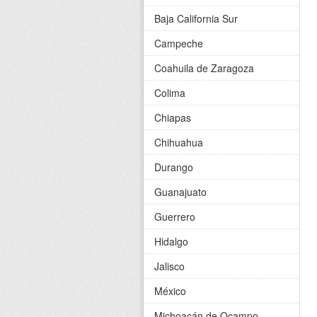
Baja California Sur
Campeche
Coahuila de Zaragoza
Colima
Chiapas
Chihuahua
Durango
Guanajuato
Guerrero
Hidalgo
Jalisco
México
Michoacán de Ocampo