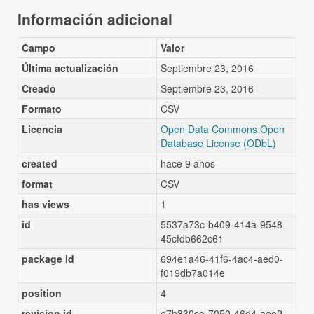
Información adicional
Campo
Valor
Última actualización
Septiembre 23, 2016
Creado
Septiembre 23, 2016
Formato
CSV
Licencia
Open Data Commons Open
Database License (ODbL)
created
hace 9 años
format
CSV
has views
1
id
5537a73c-b409-414a-9548-
45cfdb662c61
package id
694e1a46-41f6-4ac4-aed0-
f019db7a014e
position
4
revision id
e7b330ce-7050-46d4-aee2-