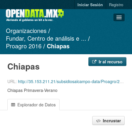
Iniciar Sesión
Registro
Organizaciones
Conjuntos de datos
Fundar, Centro de análisis e ...
Organizaciones
Proagro 2016
Chiapas
Grupos
Acerca de
Ir al recurso
Chiapas
URL:
http://35.153.211.21/subsidiosalcampo-data/Proagro/2016/PV/csv/CHIAPAS_PV16.csv
Chiapas Primavera-Verano
Explorador de Datos
Incrustar