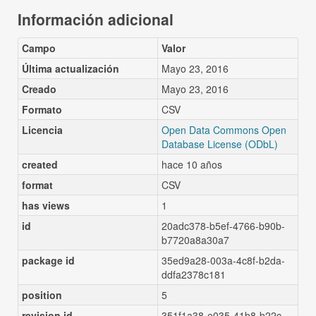
Información adicional
Campo
Valor
Última actualización
Mayo 23, 2016
Creado
Mayo 23, 2016
Formato
CSV
Licencia
Open Data Commons Open
Database License (ODbL)
created
hace 10 años
format
CSV
has views
1
id
20adc378-b5ef-4766-b90b-
b7720a8a30a7
package id
35ed9a28-003a-4c8f-b2da-
ddfa2378c181
position
5
revision id
351f1a38-e035-41b8-b22c-