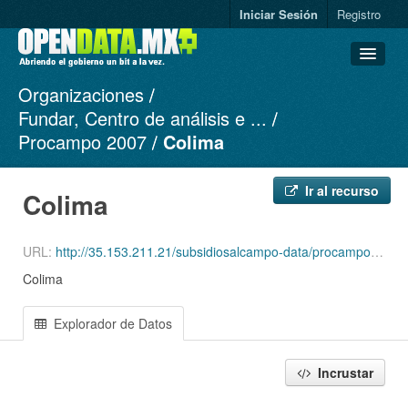
Iniciar Sesión
Registro
Organizaciones
Conjuntos de datos
Fundar, Centro de análisis e ...
Organizaciones
Procampo 2007
Colima
Grupos
Acerca de
Ir al recurso
Colima
URL:
http://35.153.211.21/subsidiosalcampo-data/procampo/procampo-2007-6-export.csv
Colima
Explorador de Datos
Incrustar