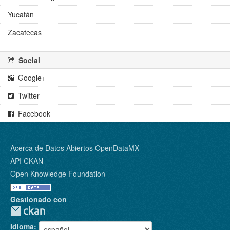
Yucatán
Zacatecas
Social
Google+
Twitter
Facebook
Acerca de Datos Abiertos OpenDataMX
API CKAN
Open Knowledge Foundation
Gestionado con
Idioma