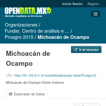
Iniciar Sesión
Registro
Organizaciones
Conjuntos de datos
Fundar, Centro de análisis e ...
Organizaciones
Proagro 2015
Michoacán de Ocampo
Grupos
Acerca de
Ir al recurso
Michoacán de
Ocampo
URL:
http://35.153.211.21/subsidiosalcampo-data/Proagro/2015/OI/csv/MICHOACAN_OI15.csv
Michoacán de Ocampo Otoño-Invierno
Explorador de Datos