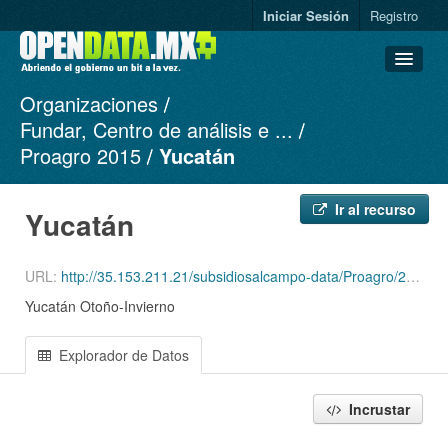
Iniciar Sesión
Registro
Organizaciones
Conjuntos de datos
Fundar, Centro de análisis e ...
Organizaciones
Proagro 2015
Yucatán
Grupos
Acerca de
Ir al recurso
Yucatán
URL:
http://35.153.211.21/subsidiosalcampo-data/Proagro/2015/OI/csv/YACATAN_OI15.csv
Yucatán Otoño-Invierno
Explorador de Datos
Incrustar