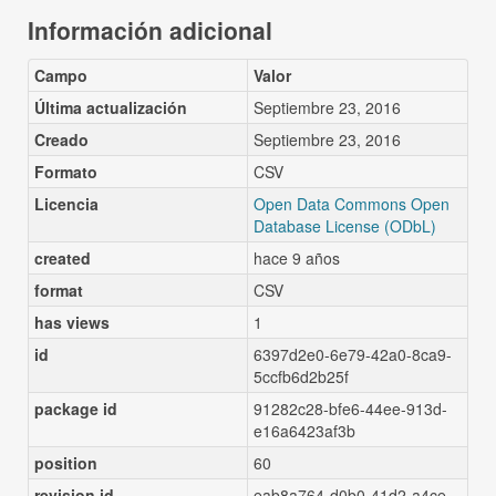
Información adicional
Campo
Valor
Última actualización
Septiembre 23, 2016
Creado
Septiembre 23, 2016
Formato
CSV
Licencia
Open Data Commons Open
Database License (ODbL)
created
hace 9 años
format
CSV
has views
1
id
6397d2e0-6e79-42a0-8ca9-
5ccfb6d2b25f
package id
91282c28-bfe6-44ee-913d-
e16a6423af3b
position
60
revision id
eab8a764-d0b0-41d2-a4ce-