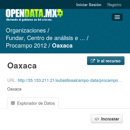
Iniciar Sesión
Registro
Organizaciones
Conjuntos de datos
Fundar, Centro de análisis e ...
Organizaciones
Procampo 2012
Oaxaca
Grupos
Acerca de
Ir al recurso
Oaxaca
URL:
http://35.153.211.21/subsidiosalcampo-data/procampo/procampo-2012-20-export.csv
Oaxaca
Explorador de Datos
Incrustar