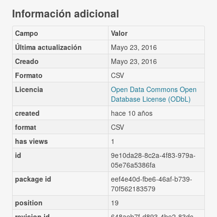
Información adicional
Campo
Valor
Última actualización
Mayo 23, 2016
Creado
Mayo 23, 2016
Formato
CSV
Licencia
Open Data Commons Open
Database License (ODbL)
created
hace 10 años
format
CSV
has views
1
id
9e10da28-8c2a-4f83-979a-
05e76a5386fa
package id
eef4e40d-fbe6-46af-b739-
70f562183579
position
19
revision id
648aeb7f-d893-4be2-83dc-