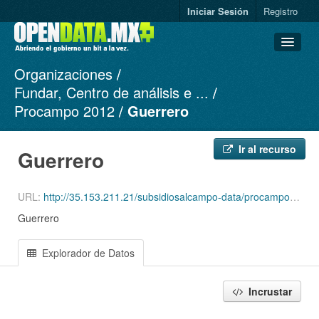
Iniciar Sesión
Registro
Organizaciones
Conjuntos de datos
Fundar, Centro de análisis e ...
Organizaciones
Procampo 2012
Guerrero
Grupos
Acerca de
Ir al recurso
Guerrero
URL:
http://35.153.211.21/subsidiosalcampo-data/procampo/procampo-2012-12-export.csv
Guerrero
Explorador de Datos
Incrustar