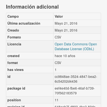
Información adicional
Campo
Valor
Última actualización
Mayo 21, 2016
Creado
Mayo 21, 2016
Formato
CSV
Licencia
Open Data Commons Open
Database License (ODbL)
created
hace 10 años
format
CSV
has views
1
id
cc9848ae-3524-4847-bea2-
6c54202d4436
package id
eef4e40d-fbe6-46af-b739-
70f562183579
position
11
revision id
648aeb7f-d893-4be2-83dc-