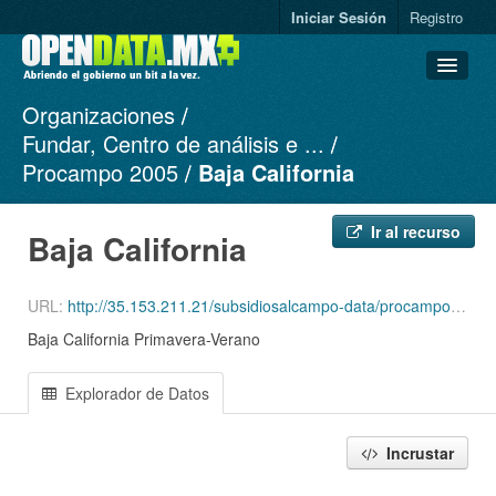
Iniciar Sesión
Registro
Organizaciones
Conjuntos de datos
Fundar, Centro de análisis e ...
Organizaciones
Procampo 2005
Baja California
Grupos
Acerca de
Ir al recurso
Baja California
URL:
http://35.153.211.21/subsidiosalcampo-data/procampo-2005-1994/2005/Productores_Ciclo_PV05Edo_2.csv
Baja California Primavera-Verano
Explorador de Datos
Incrustar