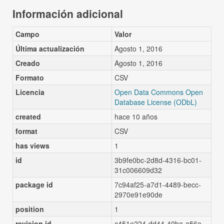
Información adicional
Campo
Valor
Última actualización
Agosto 1, 2016
Creado
Agosto 1, 2016
Formato
CSV
Licencia
Open Data Commons Open
Database License (ODbL)
created
hace 10 años
format
CSV
has views
1
id
3b9fe0bc-2d8d-4316-bc01-
31c006609d32
package id
7c94af25-a7d1-4489-becc-
2970e91e90de
position
1
revision id
c451e224-dd44-40ba-a56e-