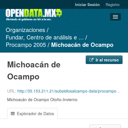
Iniciar Sesión
Registro
Organizaciones
Conjuntos de datos
Fundar, Centro de análisis e ...
Organizaciones
Procampo 2005
Michoacán de Ocampo
Grupos
Acerca de
Ir al recurso
Michoacán de
Ocampo
URL:
http://35.153.211.21/subsidiosalcampo-data/procampo-2005-1994/2005/Productores_ciclo_OI05_Edo_16.csv
Michoacán de Ocampo Otoño-Invierno
Explorador de Datos