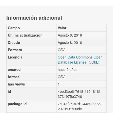
Información adicional
Campo
Valor
Última actualización
Agosto 8, 2016
Creado
Agosto 8, 2016
Formato
CSV
Licencia
Open Data Commons Open
Database License (ODbL)
created
hace 9 años
format
CSV
has views
1
id
4eed3eb6-7618-415f-816f-
3731975b3746
package id
7c94af25-a7d1-4489-becc-
2970e91e90de