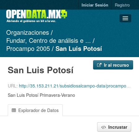
Iniciar Sesión
Registro
Organizaciones
Conjuntos de datos
Fundar, Centro de análisis e ...
Organizaciones
Procampo 2005
San Luis Potosí
Grupos
Acerca de
Ir al recurso
San Luis Potosí
URL:
http://35.153.211.21/subsidiosalcampo-data/procampo-2005-1994/2005/Productores_Ciclo_PV05Edo_24.csv
San Luis Potosí Primavera-Verano
Explorador de Datos
Incrustar