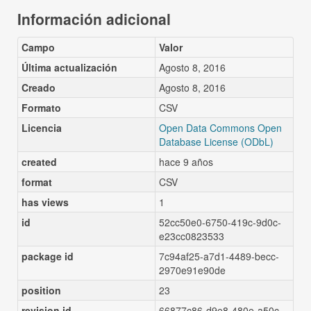
Información adicional
Campo
Valor
Última actualización
Agosto 8, 2016
Creado
Agosto 8, 2016
Formato
CSV
Licencia
Open Data Commons Open
Database License (ODbL)
created
hace 9 años
format
CSV
has views
1
id
52cc50e0-6750-419c-9d0c-
e23cc0823533
package id
7c94af25-a7d1-4489-becc-
2970e91e90de
position
23
revision id
66877c86-d9e8-480e-a50c-