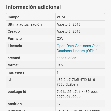
Información adicional
Campo
Valor
Última actualización
Agosto 8, 2016
Creado
Agosto 8, 2016
Formato
CSV
Licencia
Open Data Commons Open
Database License (ODbL)
created
hace 9 años
format
CSV
has views
1
id
d35f2fe7-7fe5-47f2-bf19-
736cf5b2befa
package id
7c94af25-a7d1-4489-becc-
2970e91e90de
position
37
revision id
0a6d6d37-659d-4153-8839-