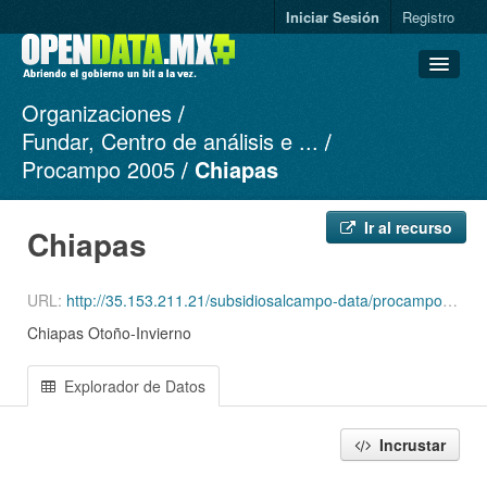
Iniciar Sesión
Registro
Organizaciones
Conjuntos de datos
Fundar, Centro de análisis e ...
Organizaciones
Procampo 2005
Chiapas
Grupos
Acerca de
Ir al recurso
Chiapas
URL:
http://35.153.211.21/subsidiosalcampo-data/procampo-2005-1994/2005/Productores_ciclo_OI05_Edo_7.csv
Chiapas Otoño-Invierno
Explorador de Datos
Incrustar