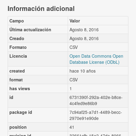
Información adicional
Campo
Valor
Última actualización
Agosto 8, 2016
Creado
Agosto 8, 2016
Formato
CSV
Licencia
Open Data Commons Open
Database License (ODbL)
created
hace 10 años
format
CSV
has views
1
id
6731390f-292a-402e-b8ce-
4c4fed9e86b9
package id
7c94af25-a7d1-4489-becc-
2970e91e90de
position
41
revision id
32661cfb-15a2-47da-8066-