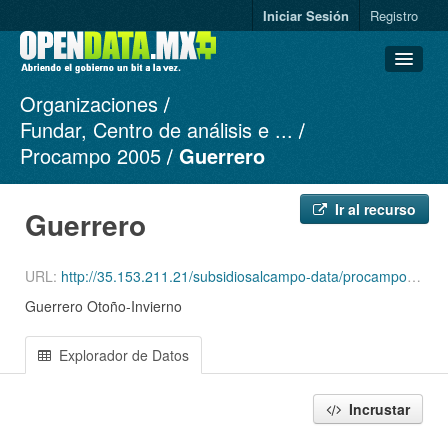
Iniciar Sesión
Registro
Organizaciones
Conjuntos de datos
Fundar, Centro de análisis e ...
Organizaciones
Procampo 2005
Guerrero
Grupos
Acerca de
Ir al recurso
Guerrero
URL:
http://35.153.211.21/subsidiosalcampo-data/procampo-2005-1994/2005/Productores_ciclo_OI05_Edo_12.csv
Guerrero Otoño-Invierno
Explorador de Datos
Incrustar