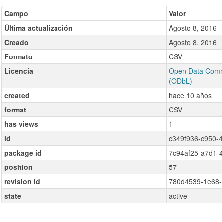
Campo
Valor
Última actualización
Agosto 8, 2016
Creado
Agosto 8, 2016
Formato
CSV
Licencia
Open Data Comm
(ODbL)
created
hace 10 años
format
CSV
has views
1
id
c349f936-c950-
package id
7c94af25-a7d1-
position
57
revision id
780d4539-1e68-
state
active