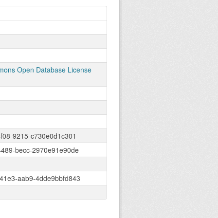
ons Open Database License
4f08-9215-c730e0d1c301
4489-becc-2970e91e90de
41e3-aab9-4dde9bbfd843