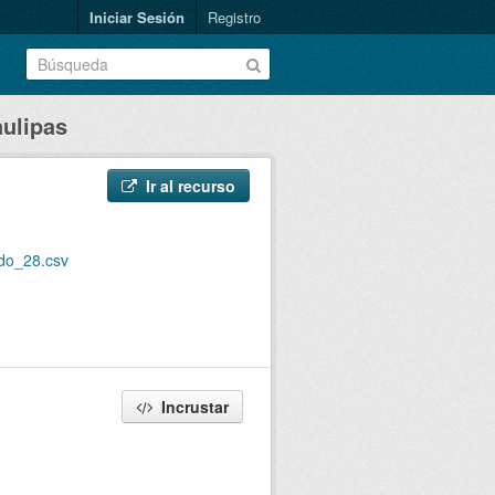
Iniciar Sesión
Registro
ulipas
Ir al recurso
do_28.csv
Incrustar